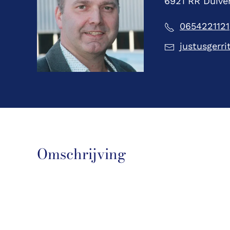
6921 RR Duive
0654221121
justusgerr
Omschrijving