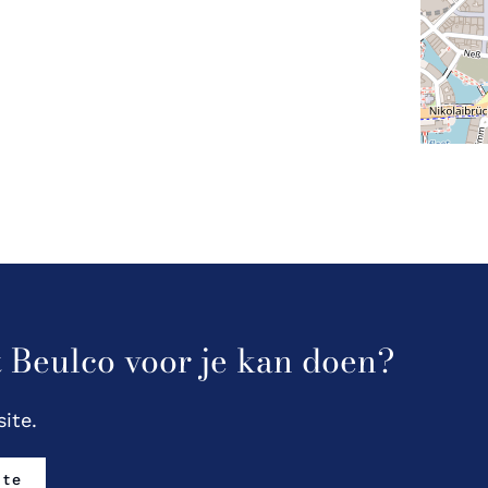
t Beulco voor je kan doen?
ite.
ite