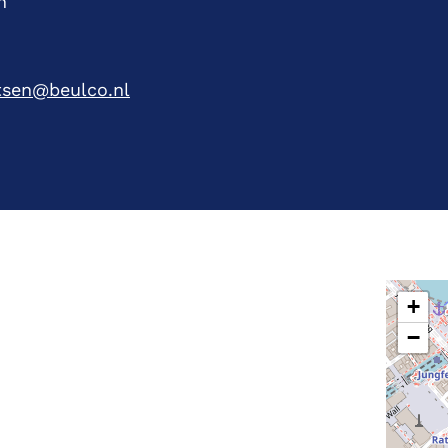
n
itsen@beulco.nl
+
−