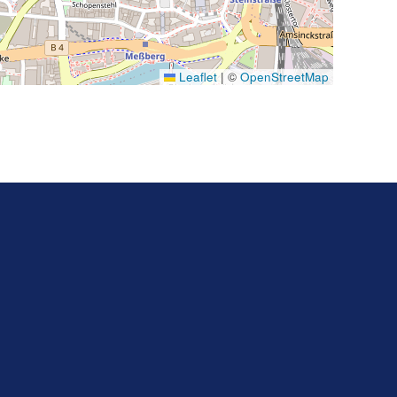
Leaflet
|
©
OpenStreetMap