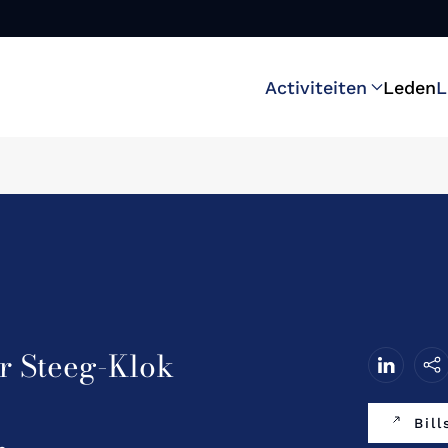
Activiteiten
Leden
L
r Steeg-Klok
Bill