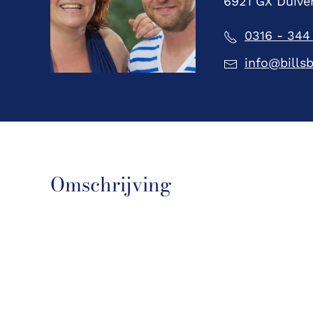
6921 GX Duive
0316 - 344
info@billsb
Omschrijving