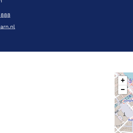
n
 888
arn.nl
+
−