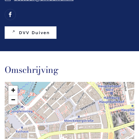
DVV Duiven
Omschrijving
+
−