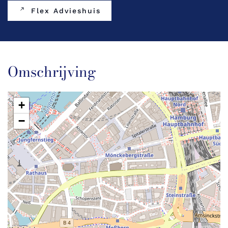
Flex Advieshuis
Omschrijving
+
−