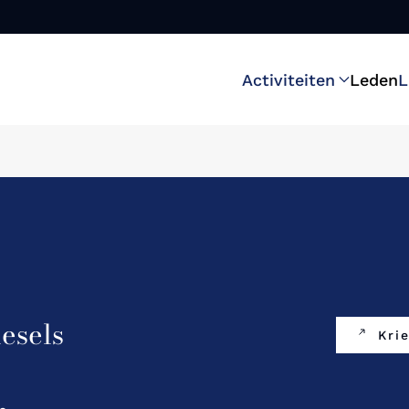
Activiteiten
Leden
L
esels
Kri