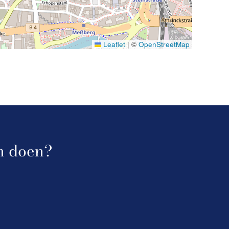
Leaflet
|
©
OpenStreetMap
an doen?