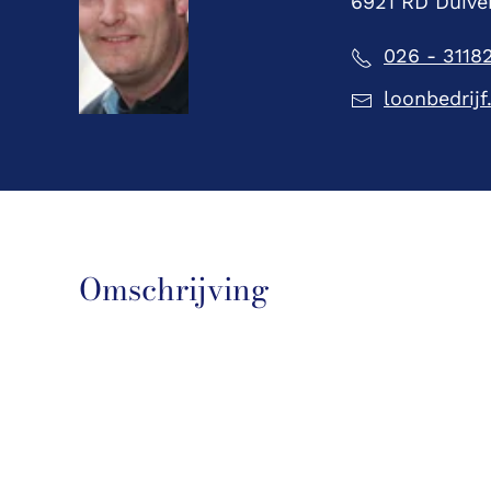
6921 RD Duive
026 - 3118
loonbedrijf
Omschrijving