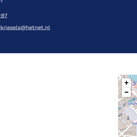
n
297
.kriesels@hetnet.nl
+
−