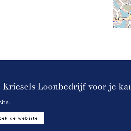
 Kriesels Loonbedrijf voor je k
ite.
oek de website