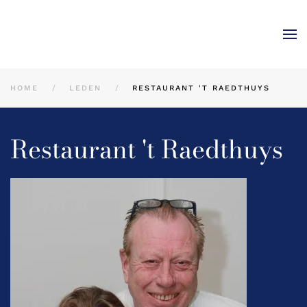
Skip to main content
HOME
LEDEN
RESTAURANT 'T RAEDTHUYS
Restaurant 't Raedthuys