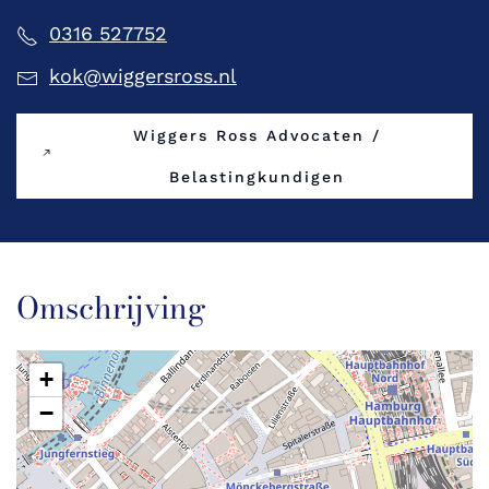
0316 527752
kok@wiggersross.nl
Wiggers Ross Advocaten /
Belastingkundigen
Omschrijving
+
−